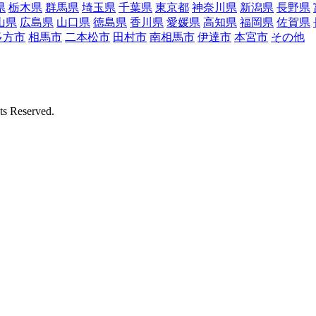
県
栃木県
群馬県
埼玉県
千葉県
東京都
神奈川県
新潟県
長野県
山県
広島県
山口県
徳島県
香川県
愛媛県
高知県
福岡県
佐賀県
多方市
相馬市
二本松市
田村市
南相馬市
伊達市
本宮市
その他
Reserved.