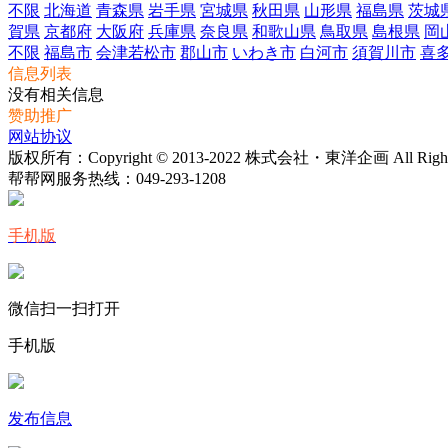
不限
北海道
青森県
岩手県
宮城県
秋田県
山形県
福島県
茨城
賀県
京都府
大阪府
兵庫県
奈良県
和歌山県
鳥取県
島根県
岡
不限
福島市
会津若松市
郡山市
いわき市
白河市
須賀川市
喜
信息列表
没有相关信息
赞助推广
网站协议
版权所有：Copyright © 2013-2022 株式会社・東洋企画 All Rights 
帮帮网服务热线：
049-293-1208
手机版
微信扫一扫打开
手机版
发布信息