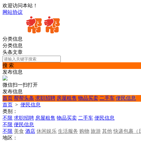
欢迎访问本站！
网站协议
分类信息
分类信息
头条文章
搜 索
发布信息
微信扫一扫打开
发布信息
首页
帮帮头条
求职招聘
房屋租售
物品买卖
二手车
便民信息
首页
>
便民信息
类别：
不限
求职招聘
房屋租售
物品买卖
二手车
便民信息
不限
便民信息
不限
美食
酒店
休闲娱乐
生活服务
购物
旅游
其他
快递包裹（
地区：