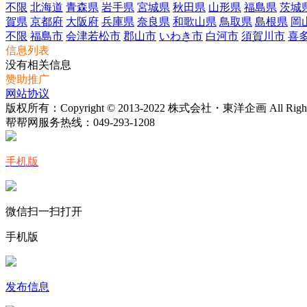
不限
北海道
青森県
岩手県
宮城県
秋田県
山形県
福島県
茨城
賀県
京都府
大阪府
兵庫県
奈良県
和歌山県
鳥取県
島根県
岡
不限
福島市
会津若松市
郡山市
いわき市
白河市
須賀川市
喜
信息列表
没有相关信息
赞助推广
网站协议
版权所有：Copyright © 2013-2022 株式会社・東洋企画 All Rights 
帮帮网服务热线：
049-293-1208
手机版
微信扫一扫打开
手机版
发布信息