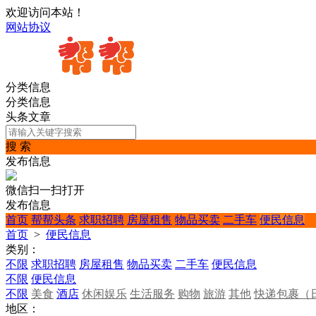
欢迎访问本站！
网站协议
分类信息
分类信息
头条文章
搜 索
发布信息
微信扫一扫打开
发布信息
首页
帮帮头条
求职招聘
房屋租售
物品买卖
二手车
便民信息
首页
>
便民信息
类别：
不限
求职招聘
房屋租售
物品买卖
二手车
便民信息
不限
便民信息
不限
美食
酒店
休闲娱乐
生活服务
购物
旅游
其他
快递包裹（
地区：