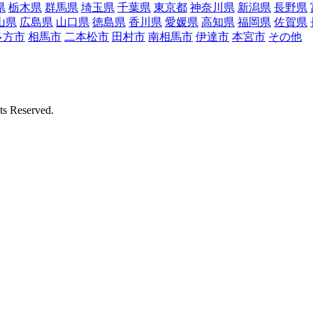
県
栃木県
群馬県
埼玉県
千葉県
東京都
神奈川県
新潟県
長野県
山県
広島県
山口県
徳島県
香川県
愛媛県
高知県
福岡県
佐賀県
多方市
相馬市
二本松市
田村市
南相馬市
伊達市
本宮市
その他
Reserved.