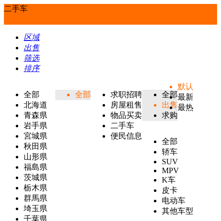
二手车
区域
出售
筛选
排序
默认
全部
全部
求职招聘
全部
最新
北海道
房屋租售
出售
最热
青森県
物品买卖
求购
岩手県
二手车
宮城県
便民信息
全部
秋田県
轿车
山形県
SUV
福島県
MPV
茨城県
K车
栃木県
皮卡
群馬県
电动车
埼玉県
其他车型
千葉県