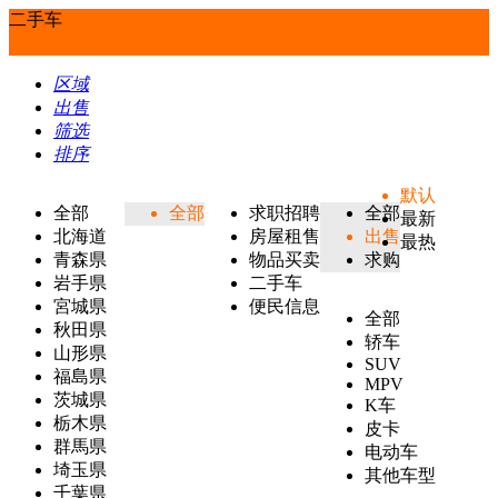
二手车
区域
出售
筛选
排序
默认
全部
全部
求职招聘
全部
最新
北海道
房屋租售
出售
最热
青森県
物品买卖
求购
岩手県
二手车
宮城県
便民信息
全部
秋田県
轿车
山形県
SUV
福島県
MPV
茨城県
K车
栃木県
皮卡
群馬県
电动车
埼玉県
其他车型
千葉県