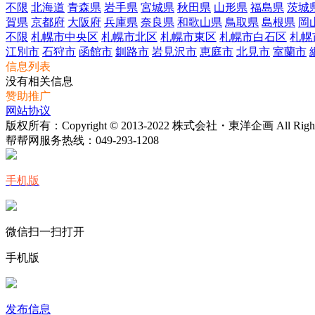
不限
北海道
青森県
岩手県
宮城県
秋田県
山形県
福島県
茨城
賀県
京都府
大阪府
兵庫県
奈良県
和歌山県
鳥取県
島根県
岡
不限
札幌市中央区
札幌市北区
札幌市東区
札幌市白石区
札幌
江別市
石狩市
函館市
釧路市
岩見沢市
恵庭市
北見市
室蘭市
信息列表
没有相关信息
赞助推广
网站协议
版权所有：Copyright © 2013-2022 株式会社・東洋企画 All Rights 
帮帮网服务热线：
049-293-1208
手机版
微信扫一扫打开
手机版
发布信息