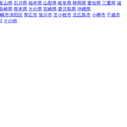
富山県
石川県
福井県
山梨県
岐阜県
静岡県
愛知県
三重県
滋
長崎県
熊本県
大分県
宮崎県
鹿児島県
沖縄県
幌市清田区
帯広市
旭川市
苫小牧市
北広島市
小樽市
千歳市
郡
その他