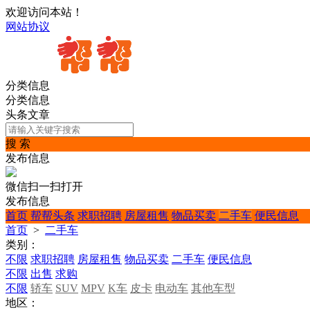
欢迎访问本站！
网站协议
分类信息
分类信息
头条文章
搜 索
发布信息
微信扫一扫打开
发布信息
首页
帮帮头条
求职招聘
房屋租售
物品买卖
二手车
便民信息
首页
>
二手车
类别：
不限
求职招聘
房屋租售
物品买卖
二手车
便民信息
不限
出售
求购
不限
轿车
SUV
MPV
K车
皮卡
电动车
其他车型
地区：