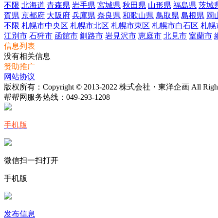
不限
北海道
青森県
岩手県
宮城県
秋田県
山形県
福島県
茨城
賀県
京都府
大阪府
兵庫県
奈良県
和歌山県
鳥取県
島根県
岡
不限
札幌市中央区
札幌市北区
札幌市東区
札幌市白石区
札幌
江別市
石狩市
函館市
釧路市
岩見沢市
恵庭市
北見市
室蘭市
信息列表
没有相关信息
赞助推广
网站协议
版权所有：Copyright © 2013-2022 株式会社・東洋企画 All Rights 
帮帮网服务热线：
049-293-1208
手机版
微信扫一扫打开
手机版
发布信息