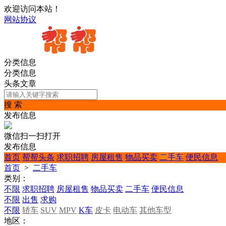
欢迎访问本站！
网站协议
分类信息
分类信息
头条文章
搜 索
发布信息
微信扫一扫打开
发布信息
首页
帮帮头条
求职招聘
房屋租售
物品买卖
二手车
便民信息
首页
>
二手车
类别：
不限
求职招聘
房屋租售
物品买卖
二手车
便民信息
不限
出售
求购
不限
轿车
SUV
MPV
K车
皮卡
电动车
其他车型
地区：