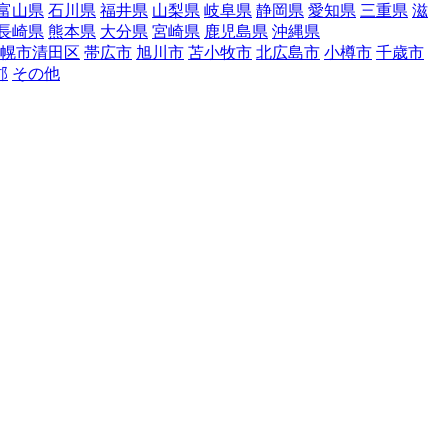
富山県
石川県
福井県
山梨県
岐阜県
静岡県
愛知県
三重県
滋
長崎県
熊本県
大分県
宮崎県
鹿児島県
沖縄県
幌市清田区
帯広市
旭川市
苫小牧市
北広島市
小樽市
千歳市
郡
その他