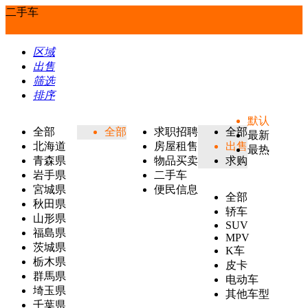
二手车
区域
出售
筛选
排序
默认
全部
全部
求职招聘
全部
最新
北海道
房屋租售
出售
最热
青森県
物品买卖
求购
岩手県
二手车
宮城県
便民信息
全部
秋田県
轿车
山形県
SUV
福島県
MPV
茨城県
K车
栃木県
皮卡
群馬県
电动车
埼玉県
其他车型
千葉県