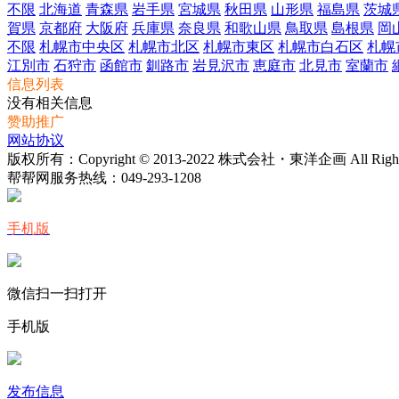
不限
北海道
青森県
岩手県
宮城県
秋田県
山形県
福島県
茨城
賀県
京都府
大阪府
兵庫県
奈良県
和歌山県
鳥取県
島根県
岡
不限
札幌市中央区
札幌市北区
札幌市東区
札幌市白石区
札幌
江別市
石狩市
函館市
釧路市
岩見沢市
恵庭市
北見市
室蘭市
信息列表
没有相关信息
赞助推广
网站协议
版权所有：Copyright © 2013-2022 株式会社・東洋企画 All Rights 
帮帮网服务热线：
049-293-1208
手机版
微信扫一扫打开
手机版
发布信息