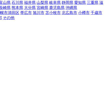
富山県
石川県
福井県
山梨県
岐阜県
静岡県
愛知県
三重県
滋
長崎県
熊本県
大分県
宮崎県
鹿児島県
沖縄県
幌市清田区
帯広市
旭川市
苫小牧市
北広島市
小樽市
千歳市
郡
その他