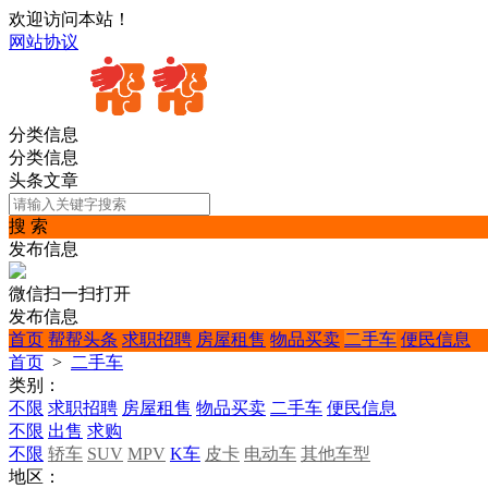
欢迎访问本站！
网站协议
分类信息
分类信息
头条文章
搜 索
发布信息
微信扫一扫打开
发布信息
首页
帮帮头条
求职招聘
房屋租售
物品买卖
二手车
便民信息
首页
>
二手车
类别：
不限
求职招聘
房屋租售
物品买卖
二手车
便民信息
不限
出售
求购
不限
轿车
SUV
MPV
K车
皮卡
电动车
其他车型
地区：