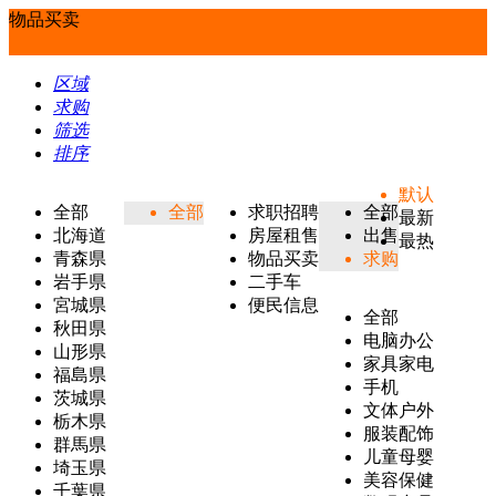
物品买卖
区域
求购
筛选
排序
默认
全部
全部
求职招聘
全部
最新
北海道
房屋租售
出售
最热
青森県
物品买卖
求购
岩手県
二手车
宮城県
便民信息
全部
秋田県
电脑办公
山形県
家具家电
福島県
手机
茨城県
文体户外
栃木県
服装配饰
群馬県
儿童母婴
埼玉県
美容保健
千葉県