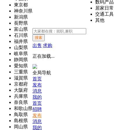
数码产品
東京都
居家日常
神奈川県
交通工具
新潟県
其他
長野県
富山県
石川県
搜索
福井県
出售
求购
山梨県
岐阜県
正在加载...
静岡県
愛知県
三重県
全局导航
滋賀県
首页
京都府
发布
大阪府
消息
兵庫県
我的
奈良県
首页
和歌山県
招聘
鳥取県
发布
島根県
消息
岡山県
我的