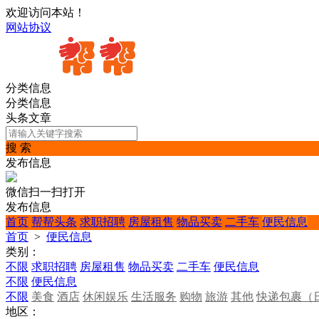
欢迎访问本站！
网站协议
分类信息
分类信息
头条文章
搜 索
发布信息
微信扫一扫打开
发布信息
首页
帮帮头条
求职招聘
房屋租售
物品买卖
二手车
便民信息
首页
>
便民信息
类别：
不限
求职招聘
房屋租售
物品买卖
二手车
便民信息
不限
便民信息
不限
美食
酒店
休闲娱乐
生活服务
购物
旅游
其他
快递包裹（
地区：