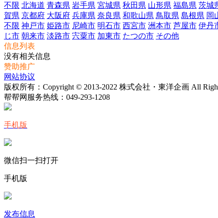
不限
北海道
青森県
岩手県
宮城県
秋田県
山形県
福島県
茨城
賀県
京都府
大阪府
兵庫県
奈良県
和歌山県
鳥取県
島根県
岡
不限
神戸市
姫路市
尼崎市
明石市
西宮市
洲本市
芦屋市
伊丹
じ市
朝来市
淡路市
宍粟市
加東市
たつの市
その他
信息列表
没有相关信息
赞助推广
网站协议
版权所有：Copyright © 2013-2022 株式会社・東洋企画 All Rights 
帮帮网服务热线：
049-293-1208
手机版
微信扫一扫打开
手机版
发布信息