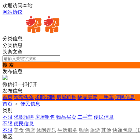
欢迎访问本站！
网站协议
分类信息
分类信息
头条文章
搜 索
发布信息
微信扫一扫打开
发布信息
首页
帮帮头条
求职招聘
房屋租售
物品买卖
二手车
便民信息
首页
>
便民信息
类别：
不限
求职招聘
房屋租售
物品买卖
二手车
便民信息
不限
便民信息
不限
美食
酒店
休闲娱乐
生活服务
购物
旅游
其他
快递包裹（
地区：