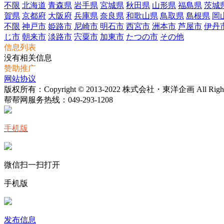
不限
北海道
青森県
岩手県
宮城県
秋田県
山形県
福島県
茨城
賀県
京都府
大阪府
兵庫県
奈良県
和歌山県
鳥取県
島根県
岡
不限
神戸市
姫路市
尼崎市
明石市
西宮市
洲本市
芦屋市
伊丹
じ市
朝来市
淡路市
宍粟市
加東市
たつの市
その他
信息列表
没有相关信息
赞助推广
网站协议
版权所有：Copyright © 2013-2022 株式会社・東洋企画 All Rights 
帮帮网服务热线：
049-293-1208
手机版
微信扫一扫打开
手机版
发布信息