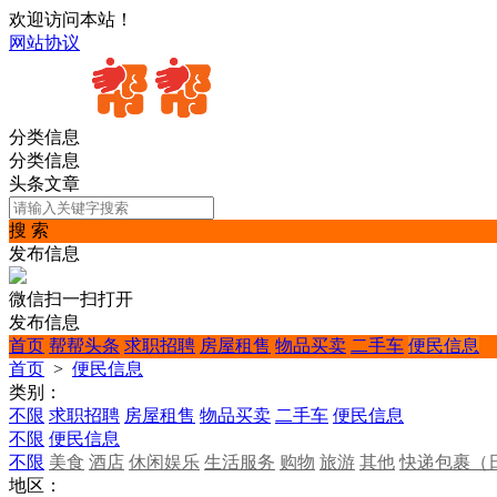
欢迎访问本站！
网站协议
分类信息
分类信息
头条文章
搜 索
发布信息
微信扫一扫打开
发布信息
首页
帮帮头条
求职招聘
房屋租售
物品买卖
二手车
便民信息
首页
>
便民信息
类别：
不限
求职招聘
房屋租售
物品买卖
二手车
便民信息
不限
便民信息
不限
美食
酒店
休闲娱乐
生活服务
购物
旅游
其他
快递包裹（
地区：