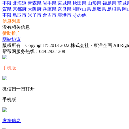
不限
北海道
青森県
岩手県
宮城県
秋田県
山形県
福島県
茨城
賀県
京都府
大阪府
兵庫県
奈良県
和歌山県
鳥取県
島根県
岡
不限
鳥取市
米子市
倉吉市
境港市
その他
信息列表
没有相关信息
赞助推广
网站协议
版权所有：Copyright © 2013-2022 株式会社・東洋企画 All Rights 
帮帮网服务热线：
049-293-1208
手机版
微信扫一扫打开
手机版
发布信息