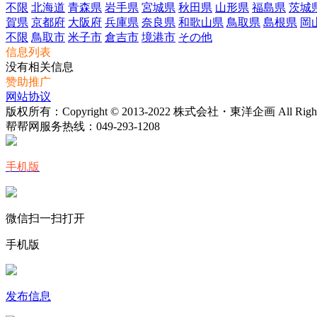
不限
北海道
青森県
岩手県
宮城県
秋田県
山形県
福島県
茨城
賀県
京都府
大阪府
兵庫県
奈良県
和歌山県
鳥取県
島根県
岡
不限
鳥取市
米子市
倉吉市
境港市
その他
信息列表
没有相关信息
赞助推广
网站协议
版权所有：Copyright © 2013-2022 株式会社・東洋企画 All Rights 
帮帮网服务热线：
049-293-1208
手机版
微信扫一扫打开
手机版
发布信息