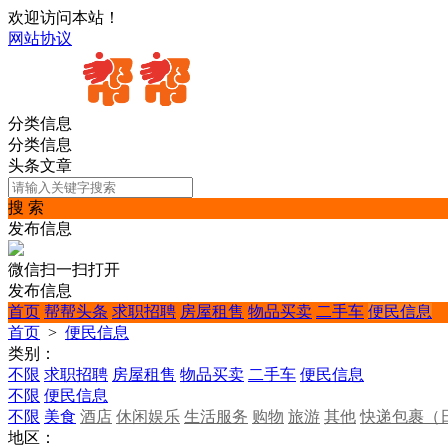
欢迎访问本站！
网站协议
分类信息
分类信息
头条文章
搜 索
发布信息
微信扫一扫打开
发布信息
首页
帮帮头条
求职招聘
房屋租售
物品买卖
二手车
便民信息
首页
>
便民信息
类别：
不限
求职招聘
房屋租售
物品买卖
二手车
便民信息
不限
便民信息
不限
美食
酒店
休闲娱乐
生活服务
购物
旅游
其他
快递包裹（
地区：