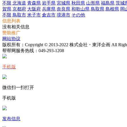
不限
北海道
青森県
岩手県
宮城県
秋田県
山形県
福島県
茨城
賀県
京都府
大阪府
兵庫県
奈良県
和歌山県
鳥取県
島根県
岡
不限
鳥取市
米子市
倉吉市
境港市
その他
信息列表
没有相关信息
赞助推广
网站协议
版权所有：Copyright © 2013-2022 株式会社・東洋企画 All Rights 
帮帮网服务热线：
049-293-1208
手机版
微信扫一扫打开
手机版
发布信息