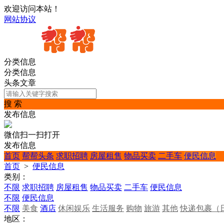
欢迎访问本站！
网站协议
分类信息
分类信息
头条文章
搜 索
发布信息
微信扫一扫打开
发布信息
首页
帮帮头条
求职招聘
房屋租售
物品买卖
二手车
便民信息
首页
>
便民信息
类别：
不限
求职招聘
房屋租售
物品买卖
二手车
便民信息
不限
便民信息
不限
美食
酒店
休闲娱乐
生活服务
购物
旅游
其他
快递包裹（
地区：