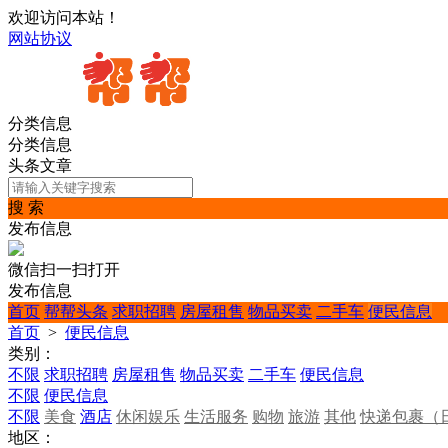
欢迎访问本站！
网站协议
分类信息
分类信息
头条文章
搜 索
发布信息
微信扫一扫打开
发布信息
首页
帮帮头条
求职招聘
房屋租售
物品买卖
二手车
便民信息
首页
>
便民信息
类别：
不限
求职招聘
房屋租售
物品买卖
二手车
便民信息
不限
便民信息
不限
美食
酒店
休闲娱乐
生活服务
购物
旅游
其他
快递包裹（
地区：