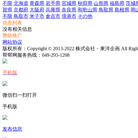
不限
北海道
青森県
岩手県
宮城県
秋田県
山形県
福島県
茨城
賀県
京都府
大阪府
兵庫県
奈良県
和歌山県
鳥取県
島根県
岡
不限
鳥取市
米子市
倉吉市
境港市
その他
信息列表
没有相关信息
赞助推广
网站协议
版权所有：Copyright © 2013-2022 株式会社・東洋企画 All Rights 
帮帮网服务热线：
049-293-1208
手机版
微信扫一扫打开
手机版
发布信息