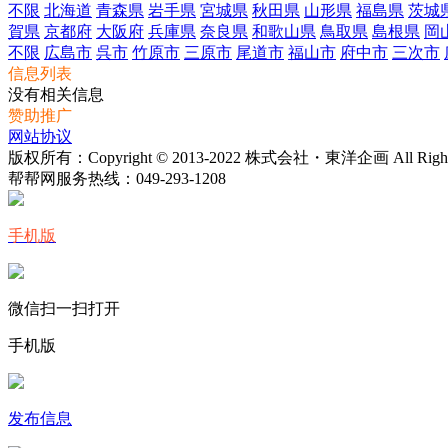
不限
北海道
青森県
岩手県
宮城県
秋田県
山形県
福島県
茨城
賀県
京都府
大阪府
兵庫県
奈良県
和歌山県
鳥取県
島根県
岡
不限
広島市
呉市
竹原市
三原市
尾道市
福山市
府中市
三次市
信息列表
没有相关信息
赞助推广
网站协议
版权所有：Copyright © 2013-2022 株式会社・東洋企画 All Rights 
帮帮网服务热线：
049-293-1208
手机版
微信扫一扫打开
手机版
发布信息