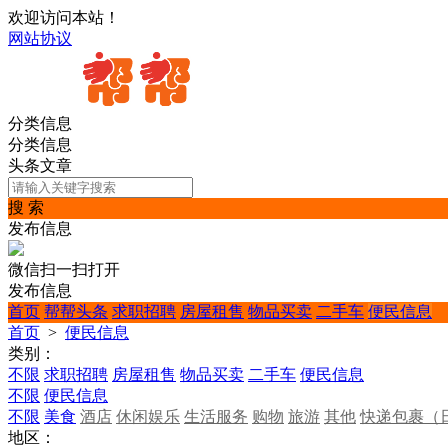
欢迎访问本站！
网站协议
分类信息
分类信息
头条文章
搜 索
发布信息
微信扫一扫打开
发布信息
首页
帮帮头条
求职招聘
房屋租售
物品买卖
二手车
便民信息
首页
>
便民信息
类别：
不限
求职招聘
房屋租售
物品买卖
二手车
便民信息
不限
便民信息
不限
美食
酒店
休闲娱乐
生活服务
购物
旅游
其他
快递包裹（
地区：