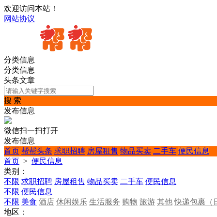
欢迎访问本站！
网站协议
分类信息
分类信息
头条文章
搜 索
发布信息
微信扫一扫打开
发布信息
首页
帮帮头条
求职招聘
房屋租售
物品买卖
二手车
便民信息
首页
>
便民信息
类别：
不限
求职招聘
房屋租售
物品买卖
二手车
便民信息
不限
便民信息
不限
美食
酒店
休闲娱乐
生活服务
购物
旅游
其他
快递包裹（
地区：