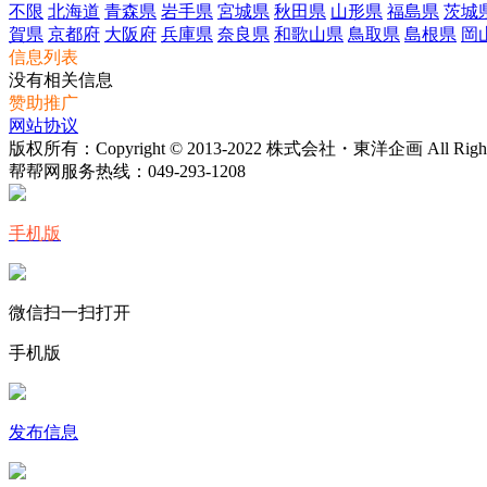
不限
北海道
青森県
岩手県
宮城県
秋田県
山形県
福島県
茨城
賀県
京都府
大阪府
兵庫県
奈良県
和歌山県
鳥取県
島根県
岡
信息列表
没有相关信息
赞助推广
网站协议
版权所有：Copyright © 2013-2022 株式会社・東洋企画 All Rights 
帮帮网服务热线：
049-293-1208
手机版
微信扫一扫打开
手机版
发布信息