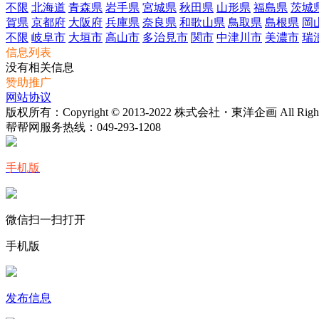
不限
北海道
青森県
岩手県
宮城県
秋田県
山形県
福島県
茨城
賀県
京都府
大阪府
兵庫県
奈良県
和歌山県
鳥取県
島根県
岡
不限
岐阜市
大垣市
高山市
多治見市
関市
中津川市
美濃市
瑞
信息列表
没有相关信息
赞助推广
网站协议
版权所有：Copyright © 2013-2022 株式会社・東洋企画 All Rights 
帮帮网服务热线：
049-293-1208
手机版
微信扫一扫打开
手机版
发布信息