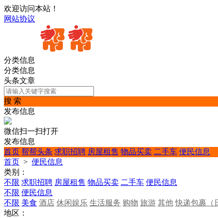
欢迎访问本站！
网站协议
分类信息
分类信息
头条文章
搜 索
发布信息
微信扫一扫打开
发布信息
首页
帮帮头条
求职招聘
房屋租售
物品买卖
二手车
便民信息
首页
>
便民信息
类别：
不限
求职招聘
房屋租售
物品买卖
二手车
便民信息
不限
便民信息
不限
美食
酒店
休闲娱乐
生活服务
购物
旅游
其他
快递包裹（
地区：