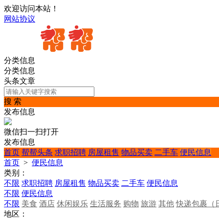
欢迎访问本站！
网站协议
分类信息
分类信息
头条文章
搜 索
发布信息
微信扫一扫打开
发布信息
首页
帮帮头条
求职招聘
房屋租售
物品买卖
二手车
便民信息
首页
>
便民信息
类别：
不限
求职招聘
房屋租售
物品买卖
二手车
便民信息
不限
便民信息
不限
美食
酒店
休闲娱乐
生活服务
购物
旅游
其他
快递包裹（
地区：