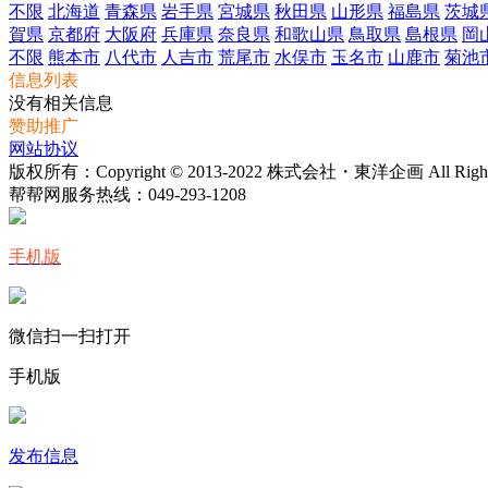
不限
北海道
青森県
岩手県
宮城県
秋田県
山形県
福島県
茨城
賀県
京都府
大阪府
兵庫県
奈良県
和歌山県
鳥取県
島根県
岡
不限
熊本市
八代市
人吉市
荒尾市
水俣市
玉名市
山鹿市
菊池
信息列表
没有相关信息
赞助推广
网站协议
版权所有：Copyright © 2013-2022 株式会社・東洋企画 All Rights 
帮帮网服务热线：
049-293-1208
手机版
微信扫一扫打开
手机版
发布信息