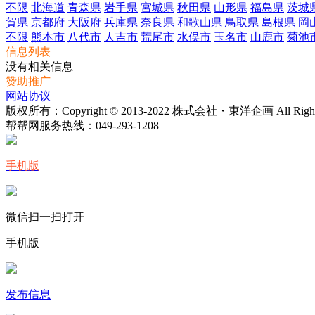
不限
北海道
青森県
岩手県
宮城県
秋田県
山形県
福島県
茨城
賀県
京都府
大阪府
兵庫県
奈良県
和歌山県
鳥取県
島根県
岡
不限
熊本市
八代市
人吉市
荒尾市
水俣市
玉名市
山鹿市
菊池
信息列表
没有相关信息
赞助推广
网站协议
版权所有：Copyright © 2013-2022 株式会社・東洋企画 All Rights 
帮帮网服务热线：
049-293-1208
手机版
微信扫一扫打开
手机版
发布信息