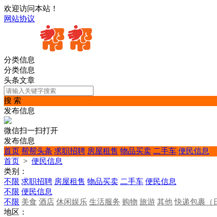
欢迎访问本站！
网站协议
分类信息
分类信息
头条文章
搜 索
发布信息
微信扫一扫打开
发布信息
首页
帮帮头条
求职招聘
房屋租售
物品买卖
二手车
便民信息
首页
>
便民信息
类别：
不限
求职招聘
房屋租售
物品买卖
二手车
便民信息
不限
便民信息
不限
美食
酒店
休闲娱乐
生活服务
购物
旅游
其他
快递包裹（
地区：