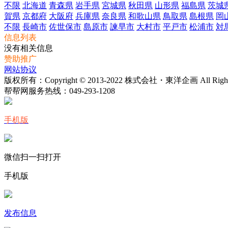
不限
北海道
青森県
岩手県
宮城県
秋田県
山形県
福島県
茨城
賀県
京都府
大阪府
兵庫県
奈良県
和歌山県
鳥取県
島根県
岡
不限
長崎市
佐世保市
島原市
諫早市
大村市
平戸市
松浦市
対
信息列表
没有相关信息
赞助推广
网站协议
版权所有：Copyright © 2013-2022 株式会社・東洋企画 All Rights 
帮帮网服务热线：
049-293-1208
手机版
微信扫一扫打开
手机版
发布信息