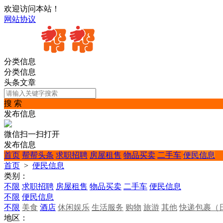
欢迎访问本站！
网站协议
分类信息
分类信息
头条文章
搜 索
发布信息
微信扫一扫打开
发布信息
首页
帮帮头条
求职招聘
房屋租售
物品买卖
二手车
便民信息
首页
>
便民信息
类别：
不限
求职招聘
房屋租售
物品买卖
二手车
便民信息
不限
便民信息
不限
美食
酒店
休闲娱乐
生活服务
购物
旅游
其他
快递包裹（
地区：