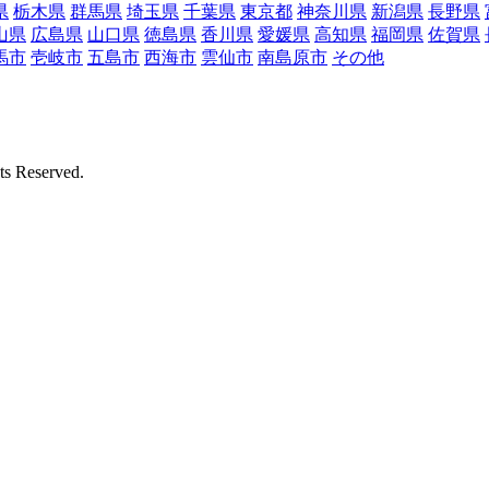
県
栃木県
群馬県
埼玉県
千葉県
東京都
神奈川県
新潟県
長野県
山県
広島県
山口県
徳島県
香川県
愛媛県
高知県
福岡県
佐賀県
馬市
壱岐市
五島市
西海市
雲仙市
南島原市
その他
Reserved.