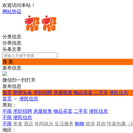
欢迎访问本站！
网站协议
分类信息
分类信息
头条文章
搜 索
发布信息
微信扫一扫打开
发布信息
首页
帮帮头条
求职招聘
房屋租售
物品买卖
二手车
便民信息
首页
>
便民信息
类别：
不限
求职招聘
房屋租售
物品买卖
二手车
便民信息
不限
便民信息
不限
美食
酒店
休闲娱乐
生活服务
购物
旅游
其他
快递包裹（
地区：