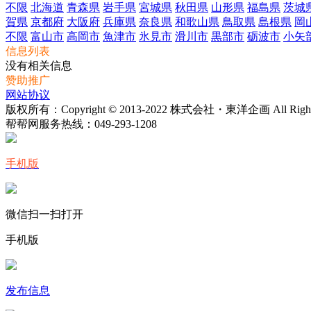
不限
北海道
青森県
岩手県
宮城県
秋田県
山形県
福島県
茨城
賀県
京都府
大阪府
兵庫県
奈良県
和歌山県
鳥取県
島根県
岡
不限
富山市
高岡市
魚津市
氷見市
滑川市
黒部市
砺波市
小矢
信息列表
没有相关信息
赞助推广
网站协议
版权所有：Copyright © 2013-2022 株式会社・東洋企画 All Rights 
帮帮网服务热线：
049-293-1208
手机版
微信扫一扫打开
手机版
发布信息