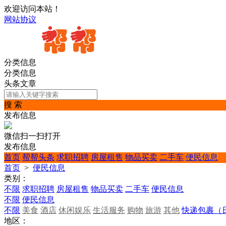
欢迎访问本站！
网站协议
分类信息
分类信息
头条文章
搜 索
发布信息
微信扫一扫打开
发布信息
首页
帮帮头条
求职招聘
房屋租售
物品买卖
二手车
便民信息
首页
>
便民信息
类别：
不限
求职招聘
房屋租售
物品买卖
二手车
便民信息
不限
便民信息
不限
美食
酒店
休闲娱乐
生活服务
购物
旅游
其他
快递包裹（
地区：