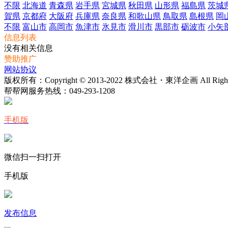
不限
北海道
青森県
岩手県
宮城県
秋田県
山形県
福島県
茨城
賀県
京都府
大阪府
兵庫県
奈良県
和歌山県
鳥取県
島根県
岡
不限
富山市
高岡市
魚津市
氷見市
滑川市
黒部市
砺波市
小矢
信息列表
没有相关信息
赞助推广
网站协议
版权所有：Copyright © 2013-2022 株式会社・東洋企画 All Rights 
帮帮网服务热线：
049-293-1208
手机版
微信扫一扫打开
手机版
发布信息