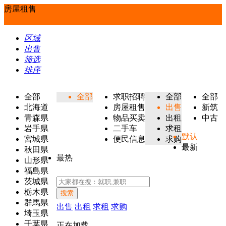
房屋租售
区域
出售
筛选
排序
全部
全部
求职招聘
全部
全部
北海道
房屋租售
出售
新筑
青森県
物品买卖
出租
中古
岩手県
二手车
求租
默认
宮城県
便民信息
求购
最新
秋田県
最热
山形県
福島県
茨城県
栃木県
搜索
群馬県
出售
出租
求租
求购
埼玉県
千葉県
正在加载...