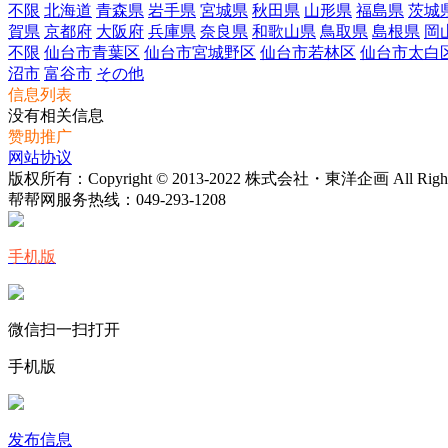
不限
北海道
青森県
岩手県
宮城県
秋田県
山形県
福島県
茨城
賀県
京都府
大阪府
兵庫県
奈良県
和歌山県
鳥取県
島根県
岡
不限
仙台市青葉区
仙台市宮城野区
仙台市若林区
仙台市太白
沼市
富谷市
その他
信息列表
没有相关信息
赞助推广
网站协议
版权所有：Copyright © 2013-2022 株式会社・東洋企画 All Rights 
帮帮网服务热线：
049-293-1208
手机版
微信扫一扫打开
手机版
发布信息