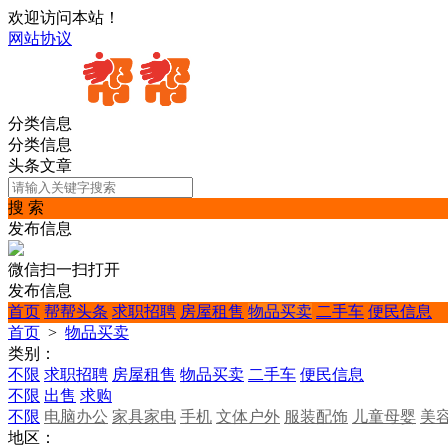
欢迎访问本站！
网站协议
分类信息
分类信息
头条文章
搜 索
发布信息
微信扫一扫打开
发布信息
首页
帮帮头条
求职招聘
房屋租售
物品买卖
二手车
便民信息
首页
>
物品买卖
类别：
不限
求职招聘
房屋租售
物品买卖
二手车
便民信息
不限
出售
求购
不限
电脑办公
家具家电
手机
文体户外
服装配饰
儿童母婴
美
地区：