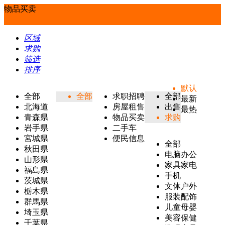
物品买卖
区域
求购
筛选
排序
默认
全部
全部
求职招聘
全部
最新
北海道
房屋租售
出售
最热
青森県
物品买卖
求购
岩手県
二手车
宮城県
便民信息
全部
秋田県
电脑办公
山形県
家具家电
福島県
手机
茨城県
文体户外
栃木県
服装配饰
群馬県
儿童母婴
埼玉県
美容保健
千葉県