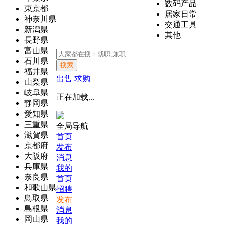
数码产品
東京都
居家日常
神奈川県
交通工具
新潟県
其他
長野県
富山県
石川県
搜索
福井県
出售
求购
山梨県
岐阜県
正在加载...
静岡県
愛知県
三重県
全局导航
滋賀県
首页
京都府
发布
大阪府
消息
兵庫県
我的
奈良県
首页
和歌山県
招聘
鳥取県
发布
島根県
消息
岡山県
我的