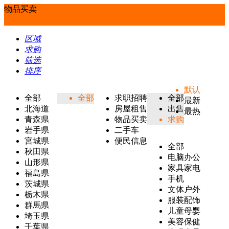
物品买卖
区域
求购
筛选
排序
默认
全部
全部
求职招聘
全部
最新
北海道
房屋租售
出售
最热
青森県
物品买卖
求购
岩手県
二手车
宮城県
便民信息
全部
秋田県
电脑办公
山形県
家具家电
福島県
手机
茨城県
文体户外
栃木県
服装配饰
群馬県
儿童母婴
埼玉県
美容保健
千葉県