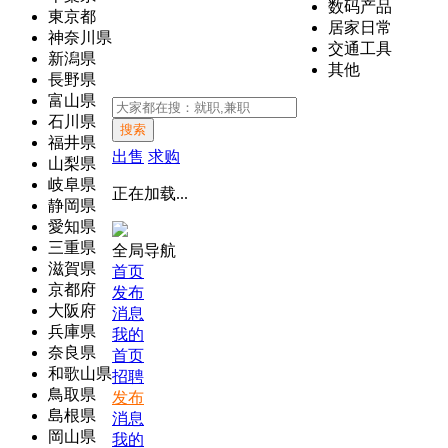
数码产品
東京都
居家日常
神奈川県
交通工具
新潟県
其他
長野県
富山県
石川県
搜索
福井県
出售
求购
山梨県
岐阜県
正在加载...
静岡県
愛知県
三重県
全局导航
滋賀県
首页
京都府
发布
大阪府
消息
兵庫県
我的
奈良県
首页
和歌山県
招聘
鳥取県
发布
島根県
消息
岡山県
我的