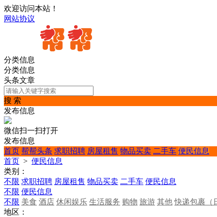
欢迎访问本站！
网站协议
分类信息
分类信息
头条文章
搜 索
发布信息
微信扫一扫打开
发布信息
首页
帮帮头条
求职招聘
房屋租售
物品买卖
二手车
便民信息
首页
>
便民信息
类别：
不限
求职招聘
房屋租售
物品买卖
二手车
便民信息
不限
便民信息
不限
美食
酒店
休闲娱乐
生活服务
购物
旅游
其他
快递包裹（
地区：