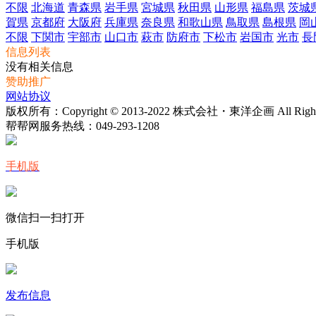
不限
北海道
青森県
岩手県
宮城県
秋田県
山形県
福島県
茨城
賀県
京都府
大阪府
兵庫県
奈良県
和歌山県
鳥取県
島根県
岡
不限
下関市
宇部市
山口市
萩市
防府市
下松市
岩国市
光市
長
信息列表
没有相关信息
赞助推广
网站协议
版权所有：Copyright © 2013-2022 株式会社・東洋企画 All Rights 
帮帮网服务热线：
049-293-1208
手机版
微信扫一扫打开
手机版
发布信息