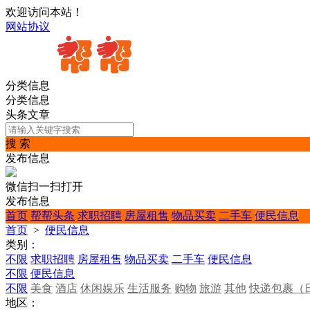
欢迎访问本站！
网站协议
分类信息
分类信息
头条文章
搜 索
发布信息
微信扫一扫打开
发布信息
首页
帮帮头条
求职招聘
房屋租售
物品买卖
二手车
便民信息
首页
>
便民信息
类别：
不限
求职招聘
房屋租售
物品买卖
二手车
便民信息
不限
便民信息
不限
美食
酒店
休闲娱乐
生活服务
购物
旅游
其他
快递包裹（
地区：