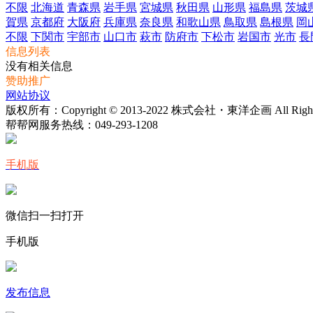
不限
北海道
青森県
岩手県
宮城県
秋田県
山形県
福島県
茨城
賀県
京都府
大阪府
兵庫県
奈良県
和歌山県
鳥取県
島根県
岡
不限
下関市
宇部市
山口市
萩市
防府市
下松市
岩国市
光市
長
信息列表
没有相关信息
赞助推广
网站协议
版权所有：Copyright © 2013-2022 株式会社・東洋企画 All Rights 
帮帮网服务热线：
049-293-1208
手机版
微信扫一扫打开
手机版
发布信息