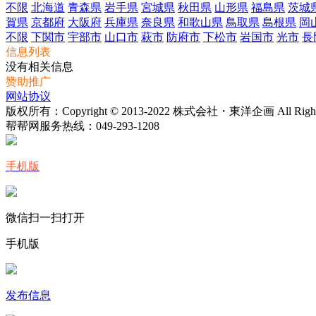
不限
北海道
青森県
岩手県
宮城県
秋田県
山形県
福島県
茨城
賀県
京都府
大阪府
兵庫県
奈良県
和歌山県
鳥取県
島根県
岡
不限
下関市
宇部市
山口市
萩市
防府市
下松市
岩国市
光市
長
信息列表
没有相关信息
赞助推广
网站协议
版权所有：Copyright © 2013-2022 株式会社・東洋企画 All Rights 
帮帮网服务热线：
049-293-1208
手机版
微信扫一扫打开
手机版
发布信息