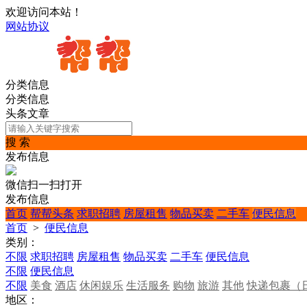
欢迎访问本站！
网站协议
分类信息
分类信息
头条文章
搜 索
发布信息
微信扫一扫打开
发布信息
首页
帮帮头条
求职招聘
房屋租售
物品买卖
二手车
便民信息
首页
>
便民信息
类别：
不限
求职招聘
房屋租售
物品买卖
二手车
便民信息
不限
便民信息
不限
美食
酒店
休闲娱乐
生活服务
购物
旅游
其他
快递包裹（
地区：