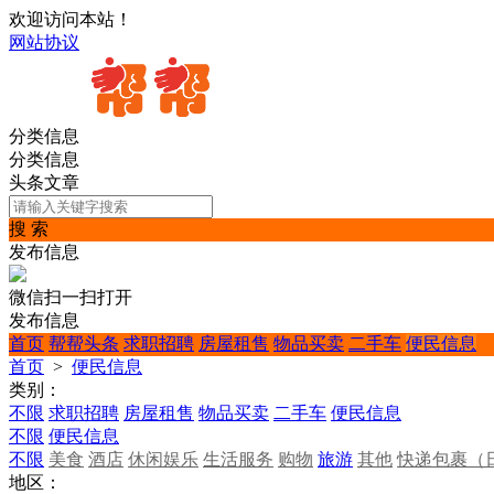
欢迎访问本站！
网站协议
分类信息
分类信息
头条文章
搜 索
发布信息
微信扫一扫打开
发布信息
首页
帮帮头条
求职招聘
房屋租售
物品买卖
二手车
便民信息
首页
>
便民信息
类别：
不限
求职招聘
房屋租售
物品买卖
二手车
便民信息
不限
便民信息
不限
美食
酒店
休闲娱乐
生活服务
购物
旅游
其他
快递包裹（
地区：