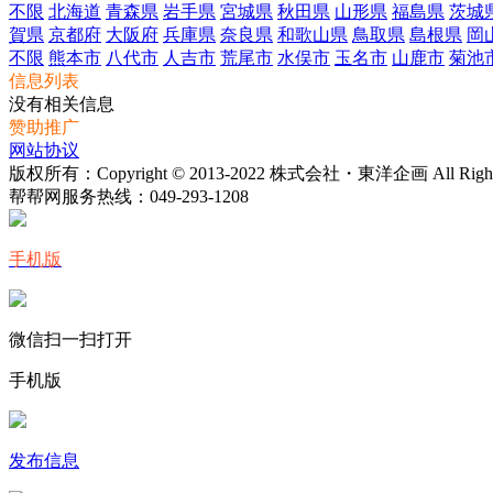
不限
北海道
青森県
岩手県
宮城県
秋田県
山形県
福島県
茨城
賀県
京都府
大阪府
兵庫県
奈良県
和歌山県
鳥取県
島根県
岡
不限
熊本市
八代市
人吉市
荒尾市
水俣市
玉名市
山鹿市
菊池
信息列表
没有相关信息
赞助推广
网站协议
版权所有：Copyright © 2013-2022 株式会社・東洋企画 All Rights 
帮帮网服务热线：
049-293-1208
手机版
微信扫一扫打开
手机版
发布信息