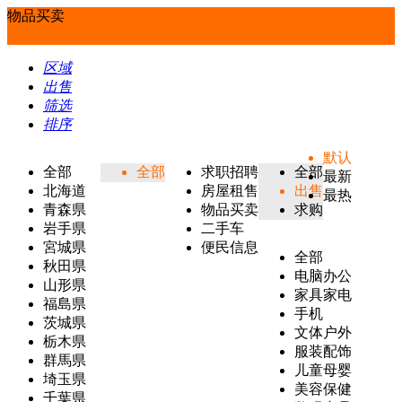
物品买卖
区域
出售
筛选
排序
默认
全部
全部
求职招聘
全部
最新
北海道
房屋租售
出售
最热
青森県
物品买卖
求购
岩手県
二手车
宮城県
便民信息
全部
秋田県
电脑办公
山形県
家具家电
福島県
手机
茨城県
文体户外
栃木県
服装配饰
群馬県
儿童母婴
埼玉県
美容保健
千葉県