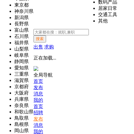
数码产品
東京都
居家日常
神奈川県
交通工具
新潟県
其他
長野県
富山県
石川県
搜索
福井県
出售
求购
山梨県
岐阜県
正在加载...
静岡県
愛知県
三重県
全局导航
滋賀県
首页
京都府
发布
大阪府
消息
兵庫県
我的
奈良県
首页
和歌山県
招聘
鳥取県
发布
島根県
消息
岡山県
我的