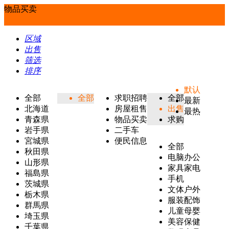
物品买卖
区域
出售
筛选
排序
默认
全部
全部
求职招聘
全部
最新
北海道
房屋租售
出售
最热
青森県
物品买卖
求购
岩手県
二手车
宮城県
便民信息
全部
秋田県
电脑办公
山形県
家具家电
福島県
手机
茨城県
文体户外
栃木県
服装配饰
群馬県
儿童母婴
埼玉県
美容保健
千葉県