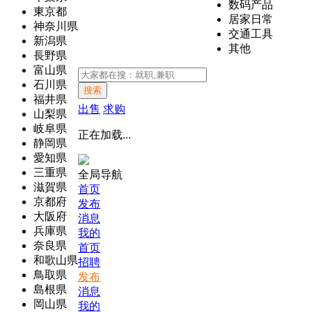
数码产品
東京都
居家日常
神奈川県
交通工具
新潟県
其他
長野県
富山県
石川県
搜索
福井県
出售
求购
山梨県
岐阜県
正在加载...
静岡県
愛知県
三重県
全局导航
滋賀県
首页
京都府
发布
大阪府
消息
兵庫県
我的
奈良県
首页
和歌山県
招聘
鳥取県
发布
島根県
消息
岡山県
我的