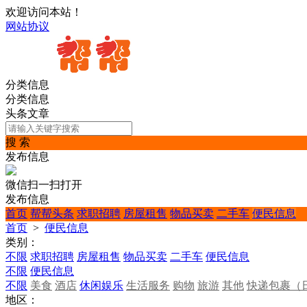
欢迎访问本站！
网站协议
分类信息
分类信息
头条文章
搜 索
发布信息
微信扫一扫打开
发布信息
首页
帮帮头条
求职招聘
房屋租售
物品买卖
二手车
便民信息
首页
>
便民信息
类别：
不限
求职招聘
房屋租售
物品买卖
二手车
便民信息
不限
便民信息
不限
美食
酒店
休闲娱乐
生活服务
购物
旅游
其他
快递包裹（
地区：