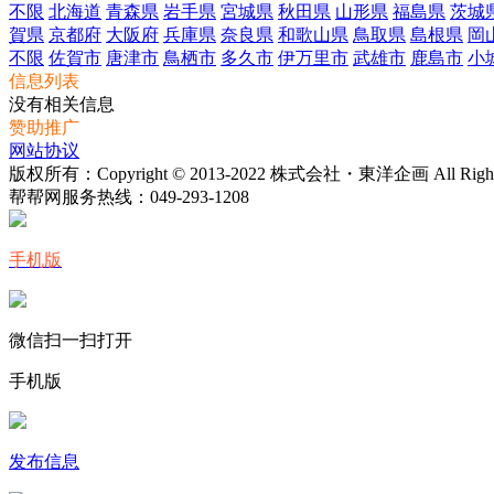
不限
北海道
青森県
岩手県
宮城県
秋田県
山形県
福島県
茨城
賀県
京都府
大阪府
兵庫県
奈良県
和歌山県
鳥取県
島根県
岡
不限
佐賀市
唐津市
鳥栖市
多久市
伊万里市
武雄市
鹿島市
小
信息列表
没有相关信息
赞助推广
网站协议
版权所有：Copyright © 2013-2022 株式会社・東洋企画 All Rights 
帮帮网服务热线：
049-293-1208
手机版
微信扫一扫打开
手机版
发布信息