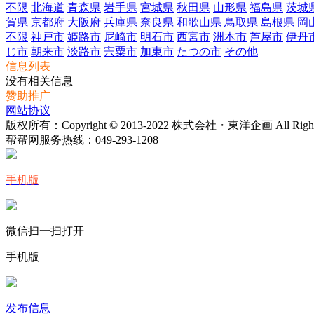
不限
北海道
青森県
岩手県
宮城県
秋田県
山形県
福島県
茨城
賀県
京都府
大阪府
兵庫県
奈良県
和歌山県
鳥取県
島根県
岡
不限
神戸市
姫路市
尼崎市
明石市
西宮市
洲本市
芦屋市
伊丹
じ市
朝来市
淡路市
宍粟市
加東市
たつの市
その他
信息列表
没有相关信息
赞助推广
网站协议
版权所有：Copyright © 2013-2022 株式会社・東洋企画 All Rights 
帮帮网服务热线：
049-293-1208
手机版
微信扫一扫打开
手机版
发布信息