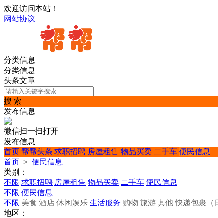
欢迎访问本站！
网站协议
分类信息
分类信息
头条文章
搜 索
发布信息
微信扫一扫打开
发布信息
首页
帮帮头条
求职招聘
房屋租售
物品买卖
二手车
便民信息
首页
>
便民信息
类别：
不限
求职招聘
房屋租售
物品买卖
二手车
便民信息
不限
便民信息
不限
美食
酒店
休闲娱乐
生活服务
购物
旅游
其他
快递包裹（
地区：