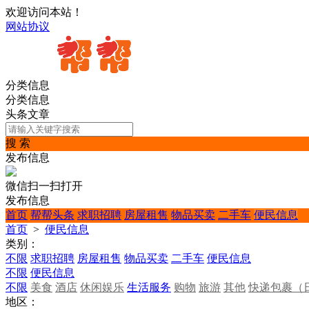
欢迎访问本站！
网站协议
分类信息
分类信息
头条文章
搜 索
发布信息
微信扫一扫打开
发布信息
首页
帮帮头条
求职招聘
房屋租售
物品买卖
二手车
便民信息
首页
>
便民信息
类别：
不限
求职招聘
房屋租售
物品买卖
二手车
便民信息
不限
便民信息
不限
美食
酒店
休闲娱乐
生活服务
购物
旅游
其他
快递包裹（
地区：