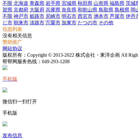
不限
北海道
青森県
岩手県
宮城県
秋田県
山形県
福島県
茨城
賀県
京都府
大阪府
兵庫県
奈良県
和歌山県
鳥取県
島根県
岡
不限
神戸市
姫路市
尼崎市
明石市
西宮市
洲本市
芦屋市
伊丹
じ市
朝来市
淡路市
宍粟市
加東市
たつの市
その他
信息列表
没有相关信息
赞助推广
网站协议
版权所有：Copyright © 2013-2022 株式会社・東洋企画 All Rights 
帮帮网服务热线：
049-293-1208
手机版
微信扫一扫打开
手机版
发布信息