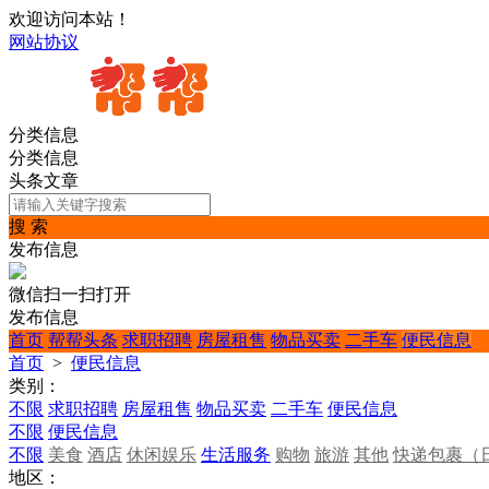
欢迎访问本站！
网站协议
分类信息
分类信息
头条文章
搜 索
发布信息
微信扫一扫打开
发布信息
首页
帮帮头条
求职招聘
房屋租售
物品买卖
二手车
便民信息
首页
>
便民信息
类别：
不限
求职招聘
房屋租售
物品买卖
二手车
便民信息
不限
便民信息
不限
美食
酒店
休闲娱乐
生活服务
购物
旅游
其他
快递包裹（
地区：