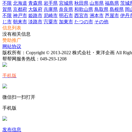
不限
北海道
青森県
岩手県
宮城県
秋田県
山形県
福島県
茨城
賀県
京都府
大阪府
兵庫県
奈良県
和歌山県
鳥取県
島根県
岡
不限
神戸市
姫路市
尼崎市
明石市
西宮市
洲本市
芦屋市
伊丹
じ市
朝来市
淡路市
宍粟市
加東市
たつの市
その他
信息列表
没有相关信息
赞助推广
网站协议
版权所有：Copyright © 2013-2022 株式会社・東洋企画 All Rights 
帮帮网服务热线：
049-293-1208
手机版
微信扫一扫打开
手机版
发布信息