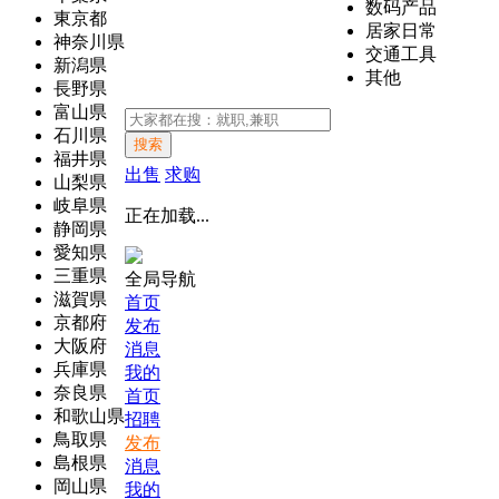
数码产品
東京都
居家日常
神奈川県
交通工具
新潟県
其他
長野県
富山県
石川県
搜索
福井県
出售
求购
山梨県
岐阜県
正在加载...
静岡県
愛知県
三重県
全局导航
滋賀県
首页
京都府
发布
大阪府
消息
兵庫県
我的
奈良県
首页
和歌山県
招聘
鳥取県
发布
島根県
消息
岡山県
我的