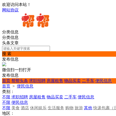
欢迎访问本站！
网站协议
分类信息
分类信息
头条文章
搜 索
发布信息
微信扫一扫打开
发布信息
首页
帮帮头条
求职招聘
房屋租售
物品买卖
二手车
便民信息
首页
>
便民信息
类别：
不限
求职招聘
房屋租售
物品买卖
二手车
便民信息
不限
便民信息
不限
美食
酒店
休闲娱乐
生活服务
购物
旅游
其他
快递包裹（
地区：