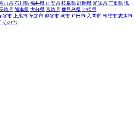
富山県
石川県
福井県
山梨県
岐阜県
静岡県
愛知県
三重県
滋
長崎県
熊本県
大分県
宮崎県
鹿児島県
沖縄県
深谷市
上尾市
草加市
越谷市
蕨市
戸田市
入間市
朝霞市
志木市
市
その他