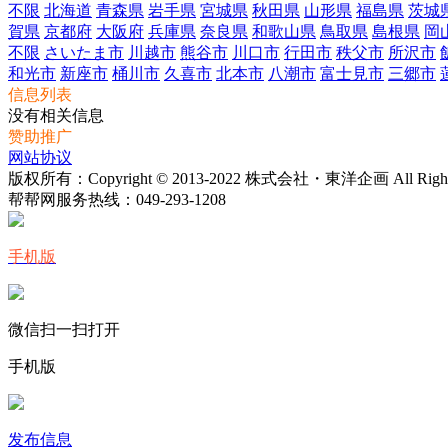
不限
北海道
青森県
岩手県
宮城県
秋田県
山形県
福島県
茨城
賀県
京都府
大阪府
兵庫県
奈良県
和歌山県
鳥取県
島根県
岡
不限
さいたま市
川越市
熊谷市
川口市
行田市
秩父市
所沢市
和光市
新座市
桶川市
久喜市
北本市
八潮市
富士見市
三郷市
信息列表
没有相关信息
赞助推广
网站协议
版权所有：Copyright © 2013-2022 株式会社・東洋企画 All Rights 
帮帮网服务热线：
049-293-1208
手机版
微信扫一扫打开
手机版
发布信息