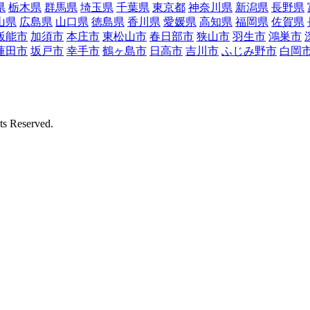
県
栃木県
群馬県
埼玉県
千葉県
東京都
神奈川県
新潟県
長野県
山県
広島県
山口県
徳島県
香川県
愛媛県
高知県
福岡県
佐賀県
飯能市
加須市
本庄市
東松山市
春日部市
狭山市
羽生市
鴻巣市
蓮田市
坂戸市
幸手市
鶴ヶ島市
日高市
吉川市
ふじみ野市
白岡
Reserved.