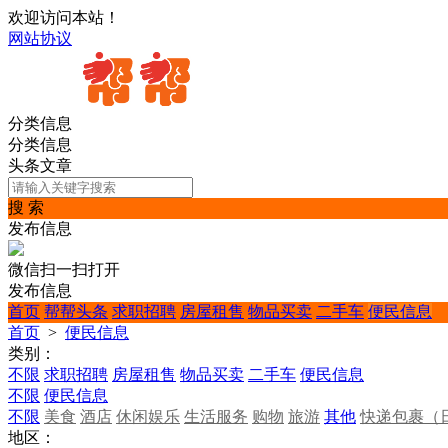
欢迎访问本站！
网站协议
分类信息
分类信息
头条文章
搜 索
发布信息
微信扫一扫打开
发布信息
首页
帮帮头条
求职招聘
房屋租售
物品买卖
二手车
便民信息
首页
>
便民信息
类别：
不限
求职招聘
房屋租售
物品买卖
二手车
便民信息
不限
便民信息
不限
美食
酒店
休闲娱乐
生活服务
购物
旅游
其他
快递包裹（
地区：