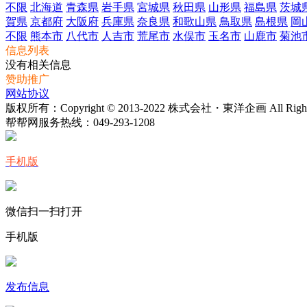
不限
北海道
青森県
岩手県
宮城県
秋田県
山形県
福島県
茨城
賀県
京都府
大阪府
兵庫県
奈良県
和歌山県
鳥取県
島根県
岡
不限
熊本市
八代市
人吉市
荒尾市
水俣市
玉名市
山鹿市
菊池
信息列表
没有相关信息
赞助推广
网站协议
版权所有：Copyright © 2013-2022 株式会社・東洋企画 All Rights 
帮帮网服务热线：
049-293-1208
手机版
微信扫一扫打开
手机版
发布信息