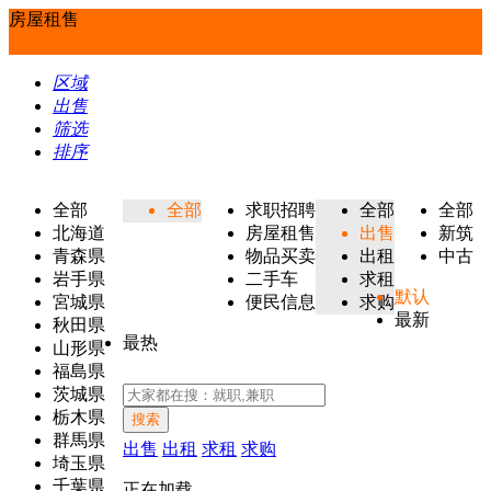
房屋租售
区域
出售
筛选
排序
全部
全部
求职招聘
全部
全部
北海道
房屋租售
出售
新筑
青森県
物品买卖
出租
中古
岩手県
二手车
求租
默认
宮城県
便民信息
求购
最新
秋田県
最热
山形県
福島県
茨城県
栃木県
搜索
群馬県
出售
出租
求租
求购
埼玉県
千葉県
正在加载...