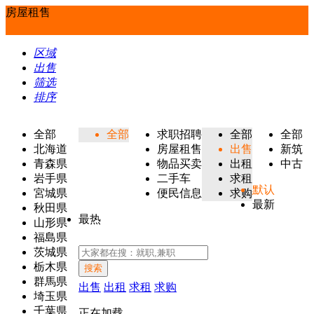
房屋租售
区域
出售
筛选
排序
全部
全部
求职招聘
全部
全部
北海道
房屋租售
出售
新筑
青森県
物品买卖
出租
中古
岩手県
二手车
求租
默认
宮城県
便民信息
求购
最新
秋田県
最热
山形県
福島県
茨城県
栃木県
搜索
群馬県
出售
出租
求租
求购
埼玉県
千葉県
正在加载...