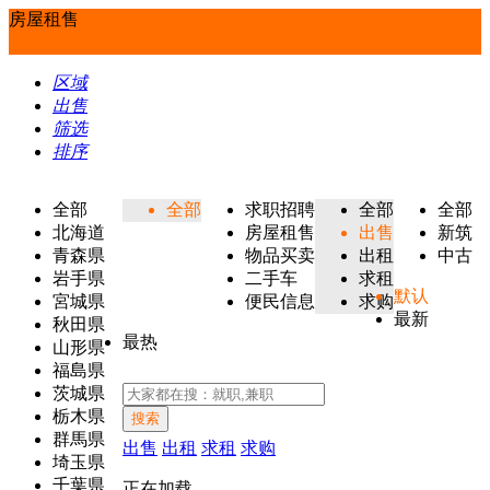
房屋租售
区域
出售
筛选
排序
全部
全部
求职招聘
全部
全部
北海道
房屋租售
出售
新筑
青森県
物品买卖
出租
中古
岩手県
二手车
求租
默认
宮城県
便民信息
求购
最新
秋田県
最热
山形県
福島県
茨城県
栃木県
搜索
群馬県
出售
出租
求租
求购
埼玉県
千葉県
正在加载...