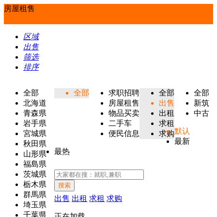
房屋租售
区域
出售
筛选
排序
全部
全部
求职招聘
全部
全部
北海道
房屋租售
出售
新筑
青森県
物品买卖
出租
中古
岩手県
二手车
求租
默认
宮城県
便民信息
求购
最新
秋田県
最热
山形県
福島県
茨城県
栃木県
搜索
群馬県
出售
出租
求租
求购
埼玉県
千葉県
正在加载...