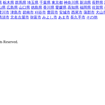
県
栃木県
群馬県
埼玉県
千葉県
東京都
神奈川県
新潟県
長野県
山県
広島県
山口県
徳島県
香川県
愛媛県
高知県
福岡県
佐賀県
豊川市
津島市
碧南市
刈谷市
豊田市
安城市
西尾市
蒲郡市
犬山
清須市
北名古屋市
弥富市
みよし市
あま市
長久手市
その他
Reserved.