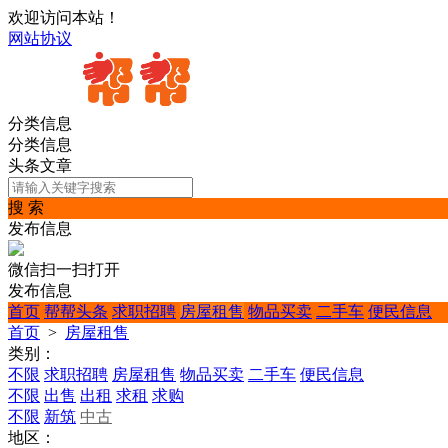
欢迎访问本站！
网站协议
分类信息
分类信息
头条文章
搜 索
发布信息
微信扫一扫打开
发布信息
首页
帮帮头条
求职招聘
房屋租售
物品买卖
二手车
便民信息
首页
>
房屋租售
类别：
不限
求职招聘
房屋租售
物品买卖
二手车
便民信息
不限
出售
出租
求租
求购
不限
新筑
中古
地区：