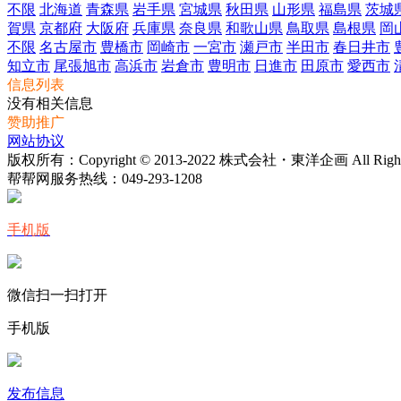
不限
北海道
青森県
岩手県
宮城県
秋田県
山形県
福島県
茨城
賀県
京都府
大阪府
兵庫県
奈良県
和歌山県
鳥取県
島根県
岡
不限
名古屋市
豊橋市
岡崎市
一宮市
瀬戸市
半田市
春日井市
知立市
尾張旭市
高浜市
岩倉市
豊明市
日進市
田原市
愛西市
信息列表
没有相关信息
赞助推广
网站协议
版权所有：Copyright © 2013-2022 株式会社・東洋企画 All Rights 
帮帮网服务热线：
049-293-1208
手机版
微信扫一扫打开
手机版
发布信息