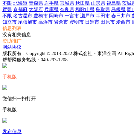
不限
北海道
青森県
岩手県
宮城県
秋田県
山形県
福島県
茨城
賀県
京都府
大阪府
兵庫県
奈良県
和歌山県
鳥取県
島根県
岡
不限
名古屋市
豊橋市
岡崎市
一宮市
瀬戸市
半田市
春日井市
知立市
尾張旭市
高浜市
岩倉市
豊明市
日進市
田原市
愛西市
信息列表
没有相关信息
赞助推广
网站协议
版权所有：Copyright © 2013-2022 株式会社・東洋企画 All Rights 
帮帮网服务热线：
049-293-1208
手机版
微信扫一扫打开
手机版
发布信息