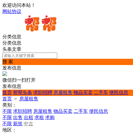
欢迎访问本站！
网站协议
分类信息
分类信息
头条文章
搜 索
发布信息
微信扫一扫打开
发布信息
首页
帮帮头条
求职招聘
房屋租售
物品买卖
二手车
便民信息
首页
>
房屋租售
类别：
不限
求职招聘
房屋租售
物品买卖
二手车
便民信息
不限
出售
出租
求租
求购
不限
新筑
中古
地区：