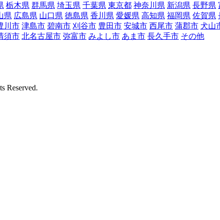
県
栃木県
群馬県
埼玉県
千葉県
東京都
神奈川県
新潟県
長野県
山県
広島県
山口県
徳島県
香川県
愛媛県
高知県
福岡県
佐賀県
豊川市
津島市
碧南市
刈谷市
豊田市
安城市
西尾市
蒲郡市
犬山
清須市
北名古屋市
弥富市
みよし市
あま市
長久手市
その他
Reserved.