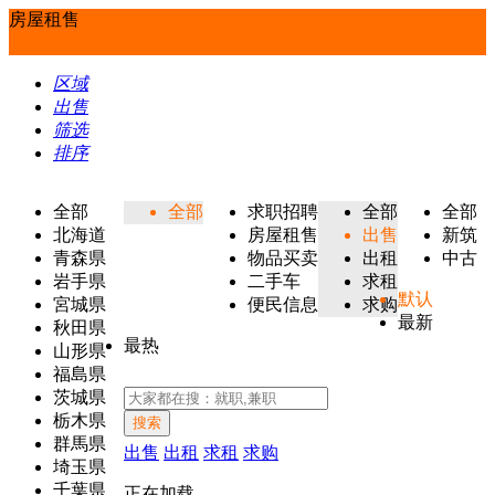
房屋租售
区域
出售
筛选
排序
全部
全部
求职招聘
全部
全部
北海道
房屋租售
出售
新筑
青森県
物品买卖
出租
中古
岩手県
二手车
求租
默认
宮城県
便民信息
求购
最新
秋田県
最热
山形県
福島県
茨城県
栃木県
搜索
群馬県
出售
出租
求租
求购
埼玉県
千葉県
正在加载...