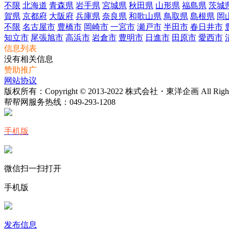
不限
北海道
青森県
岩手県
宮城県
秋田県
山形県
福島県
茨城
賀県
京都府
大阪府
兵庫県
奈良県
和歌山県
鳥取県
島根県
岡
不限
名古屋市
豊橋市
岡崎市
一宮市
瀬戸市
半田市
春日井市
知立市
尾張旭市
高浜市
岩倉市
豊明市
日進市
田原市
愛西市
信息列表
没有相关信息
赞助推广
网站协议
版权所有：Copyright © 2013-2022 株式会社・東洋企画 All Rights 
帮帮网服务热线：
049-293-1208
手机版
微信扫一扫打开
手机版
发布信息