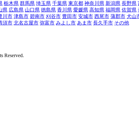
県
栃木県
群馬県
埼玉県
千葉県
東京都
神奈川県
新潟県
長野県
山県
広島県
山口県
徳島県
香川県
愛媛県
高知県
福岡県
佐賀県
豊川市
津島市
碧南市
刈谷市
豊田市
安城市
西尾市
蒲郡市
犬山
清須市
北名古屋市
弥富市
みよし市
あま市
長久手市
その他
Reserved.