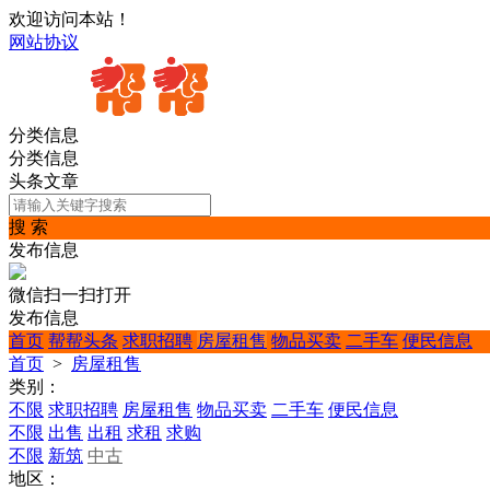
欢迎访问本站！
网站协议
分类信息
分类信息
头条文章
搜 索
发布信息
微信扫一扫打开
发布信息
首页
帮帮头条
求职招聘
房屋租售
物品买卖
二手车
便民信息
首页
>
房屋租售
类别：
不限
求职招聘
房屋租售
物品买卖
二手车
便民信息
不限
出售
出租
求租
求购
不限
新筑
中古
地区：