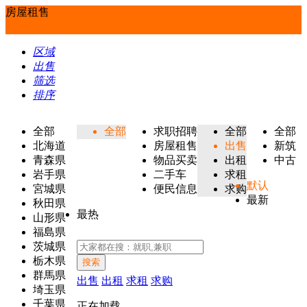
房屋租售
区域
出售
筛选
排序
全部
全部
求职招聘
全部
全部
北海道
房屋租售
出售
新筑
青森県
物品买卖
出租
中古
岩手県
二手车
求租
默认
宮城県
便民信息
求购
最新
秋田県
最热
山形県
福島県
茨城県
栃木県
搜索
群馬県
出售
出租
求租
求购
埼玉県
千葉県
正在加载...