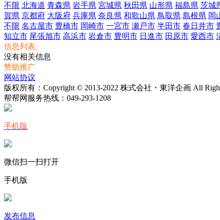
不限
北海道
青森県
岩手県
宮城県
秋田県
山形県
福島県
茨城
賀県
京都府
大阪府
兵庫県
奈良県
和歌山県
鳥取県
島根県
岡
不限
名古屋市
豊橋市
岡崎市
一宮市
瀬戸市
半田市
春日井市
知立市
尾張旭市
高浜市
岩倉市
豊明市
日進市
田原市
愛西市
信息列表
没有相关信息
赞助推广
网站协议
版权所有：Copyright © 2013-2022 株式会社・東洋企画 All Rights 
帮帮网服务热线：
049-293-1208
手机版
微信扫一扫打开
手机版
发布信息