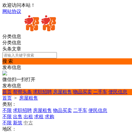
欢迎访问本站！
网站协议
分类信息
分类信息
头条文章
搜 索
发布信息
微信扫一扫打开
发布信息
首页
帮帮头条
求职招聘
房屋租售
物品买卖
二手车
便民信息
首页
>
房屋租售
类别：
不限
求职招聘
房屋租售
物品买卖
二手车
便民信息
不限
出售
出租
求租
求购
不限
新筑
中古
地区：