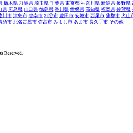
県
栃木県
群馬県
埼玉県
千葉県
東京都
神奈川県
新潟県
長野県
山県
広島県
山口県
徳島県
香川県
愛媛県
高知県
福岡県
佐賀県
豊川市
津島市
碧南市
刈谷市
豊田市
安城市
西尾市
蒲郡市
犬山
清須市
北名古屋市
弥富市
みよし市
あま市
長久手市
その他
Reserved.